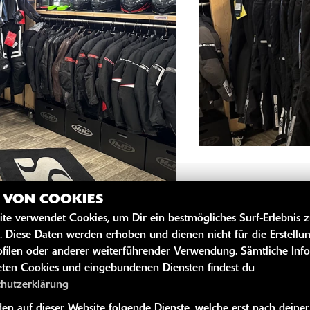
Z VON COOKIES
ite verwendet Cookies, um Dir ein bestmögliches Surf-Erlebnis 
. Diese Daten werden erhoben und dienen nicht für die Erstellu
filen oder anderer weiterführender Verwendung. Sämtliche Inf
ten Cookies und eingebundenen Diensten findest du
lme der Marken:
chutzerklärung
n auf dieser Website folgende Dienste, welche erst nach deiner