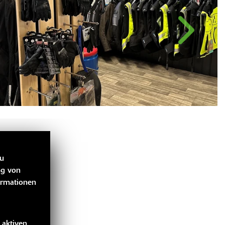
zu
ng von
ormationen
 aktiven