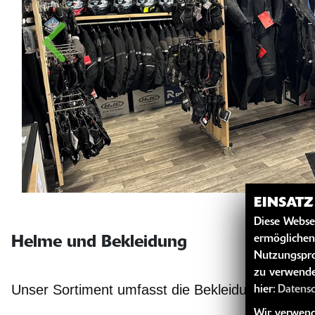
EINSAT
Diese Webse
ermöglichen
Helme und Bekleidung
Nutzungspro
zu verwende
Unser Sortiment umfasst die Bekleidung und He
hier:
Datens
Wir verwende