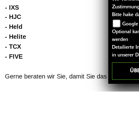
- IXS
Zustimmung
Bitte hake 
- HJC
Google
-
Held
Optional kan
-
Helite
werden
-
TCX
Detailierte
in unserer 
-
FIVE
ÜB
Gerne beraten wir Sie, damit Sie das Richtige fi
ZURÜCK
TEILEN
Weitere Beiträge