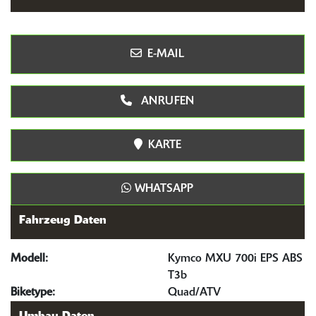
E-MAIL
ANRUFEN
KARTE
WHATSAPP
Fahrzeug Daten
Modell:
Kymco MXU 700i EPS ABS
T3b
Biketype:
Quad/ATV