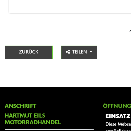
ZURÜCK
TEILEN
ANSCHRIFT
ÖFFNUNG
HARTMUT EILS
EINSAT
Montag:
MOTORRADHANDEL
Diese Webse
Dienstag: