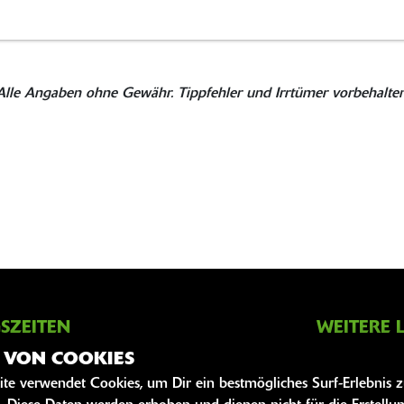
Alle Angaben ohne Gewähr. Tippfehler und Irrtümer vorbehalten
SZEITEN
WEITERE 
Z VON COOKIES
Kawasaki News
09:00 - 13:00 und 14:00 - 18:00
ite verwendet Cookies, um Dir ein bestmögliches Surf-Erlebnis 
Kawasaki Hand
09:00 - 13:00 und 14:00 - 18:00